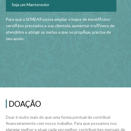
Seja um Mantenedor
Para que a SEMEAR possa ampliar o leque de benefÃ­cios/
"O 
serviÃ§os prestados a sua clientela, aumentar o nÃºmero de
int
atendidos e atingir as metas a que se propÃµe, precisa de
se
seu apoio.
de 
out
DOAÇÃO
Doar é muito mais do que uma forma pontual de contribuir
financeiramente com nosso trabalho. Para que possamos nos
planejar melhor e atuar cada vez melhor, contribuições mensais de